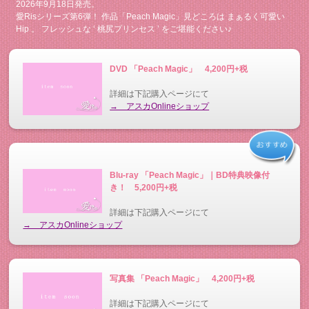
2026年9月18日発売。
愛Risシリーズ第6弾！ 作品「Peach Magic」見どころは まぁるく可愛い
Hip 。 フレッシュな ‘ 桃尻プリンセス ’ をご堪能ください♪
DVD 「Peach Magic」 4,200円+税
詳細は下記購入ページにて
→ アスカOnlineショップ
Blu-ray 「Peach Magic」｜BD特典映像付
き！ 5,200円+税
詳細は下記購入ページにて
→ アスカOnlineショップ
写真集 「Peach Magic」 4,200円+税
詳細は下記購入ページにて