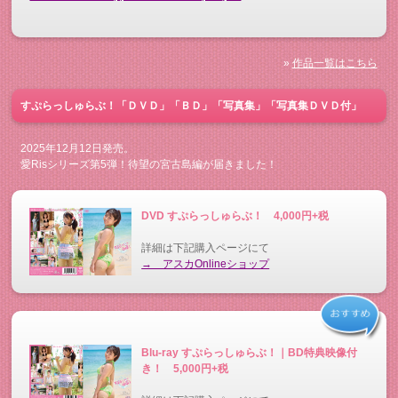
»
作品一覧はこちら
すぷらっしゅらぶ！「ＤＶＤ」「ＢＤ」「写真集」「写真集ＤＶＤ付」
2025年12月12日発売。
愛Risシリーズ第5弾！待望の宮古島編が届きました！
DVD すぷらっしゅらぶ！ 4,000円+税
詳細は下記購入ページにて
→ アスカOnlineショップ
Blu-ray すぷらっしゅらぶ！｜BD特典映像付
き！ 5,000円+税