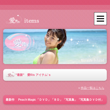
”最新” 愛Ris アイテム’ｓ
»
作品一覧はこちら
最新作 Peach Magic「ＤＶＤ」「ＢＤ」「写真集」「写真集ＤＶＤ付」