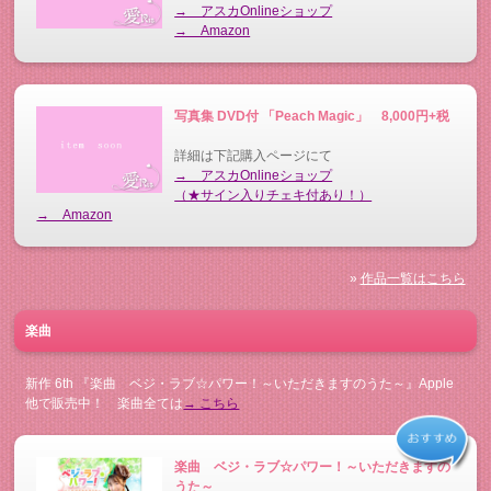
→ アスカOnlineショップ
→ Amazon
写真集 DVD付 「Peach Magic」 8,000円+税
詳細は下記購入ページにて
→ アスカOnlineショップ
（★サイン入りチェキ付あり！）
→ Amazon
»
作品一覧はこちら
楽曲
新作 6th 『楽曲 ベジ・ラブ☆パワー！～いただきますのうた～』Apple
他で販売中！ 楽曲全ては
→ こちら
楽曲 ベジ・ラブ☆パワー！～いただきますの
うた～