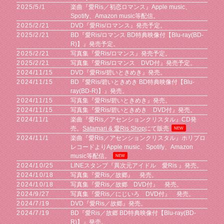
2025/5/1
楽曲『愛Ris／初恋ロマンス』Apple music、
Spotify、Amazon music等配信。
2025/2/21
DVD『愛Ris/ロマンス』発売予定。
2025/2/21
BD『愛Ris/ロマンス BD特典映像付【Blu-ray(BD-
R)】』発売予定。
2025/2/21
写真集『愛Ris/ロマンス』発売予定。
2025/2/21
写真集『愛Ris/ロマンス DVD付』発売予定。
2024/11/15
DVD『愛Ris/碧いときめき』発売。
2024/11/15
BD『愛Ris/碧いときめき BD特典映像付【Blu-
ray(BD-R)】』発売。
2024/11/15
写真集『愛Ris/碧いときめき』発売。
2024/11/15
写真集『愛Ris/碧いときめき DVD付』発売。
2024/11/1
楽曲『愛Ris／アセンションクリスタル』CD発
売。
Satamari & 愛Ris Shop
にて販売
NEW
2024/11/1
楽曲『愛Ris／アセンションクリスタル』ホリプロ
レコードよりApple music、Spotify、Amazon
music等配信。
NEW
2024/10/25
LINEスタンプ『異次元アイドル 愛Ris 』発売。
2024/10/18
写真集『愛Ris／故郷』 発売。
2024/10/18
写真集『愛Ris／故郷 DVD付』 発売。
2024/9/27
写真集『愛Ris／にじいろ DVD付』 発売。
2024/7/19
DVD『愛Ris／故郷』発売。
2024/7/19
BD『愛Ris／故郷 BD特典映像付【Blu-ray(BD-
R)】』発売。